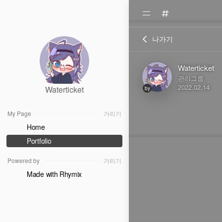
나가기
Waterticket
관리그룹
2022.02.14
Waterticket
by
My Page
가리기
Home
Portfolio
Powered by
가리기
Made with Rhymix