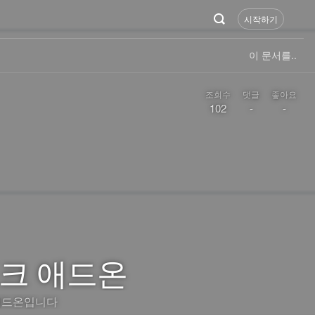
시작하기
이 문서를..
조회수
댓글
좋아요
102
-
-
크 애드온
애드온입니다